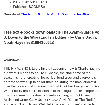
ISBN: 9781684155613
Publisher: BOOM! Box
Download
The Avant-Guards Vol. 3: Down to the Wire
Free text e-books downloadable The Avant-Guards Vol.
3: Down to the Wire (English Edition) by Carly Usdin,
Noah Hayes 9781684155613
Overview
THE FINAL SHOT. Everything’s happening - Liv & Charlie figuring
out what it means to be Liv & Charlie, the final game of the
season is here, creating the perfect fundraiser and everyone’s
parents showed up to cheer them on during the most stressful
time the team could imagine. It’s Just A Lot For Everyone To Deal
With. Luckily the entire existence of the league doesn’t depend on
this one game or the Avant-Guards winning, right? Oh wait...
Acclaimed writer Carly Usdin (Heavy Vinyl: Riot on The Radio)
and artist Noah Hayes (Wet Hot American Summer) conclude